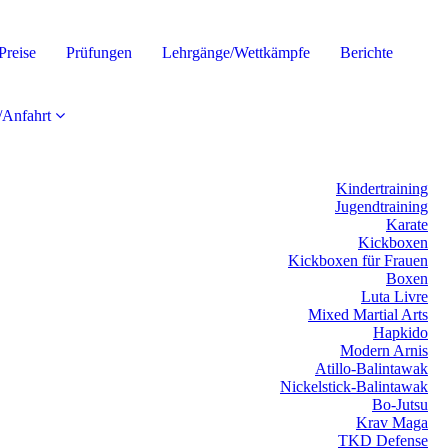
Preise
Prüfungen
Lehrgänge/Wettkämpfe
Berichte
/Anfahrt
Kindertraining
Jugendtraining
Karate
Kickboxen
Kickboxen für Frauen
Boxen
Luta Livre
Mixed Martial Arts
Hapkido
Modern Arnis
Atillo-Balintawak
Nickelstick-Balintawak
Bo-Jutsu
Krav Maga
TKD Defense