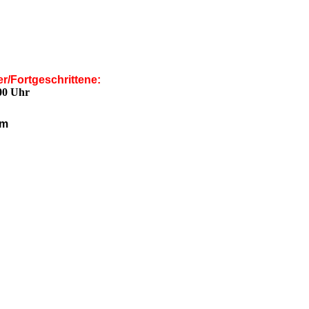
r/Fortgeschrittene:
.00 Uhr
am