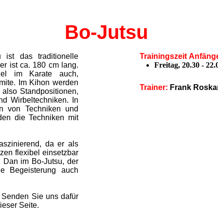
Bo-Jutsu
 ist das traditionelle
Trainingszeit
Anfänge
r ist ca. 180 cm lang.
Freitag, 20.30 - 22
iel im Karate auch,
umite. Im Kihon werden
Trainer:
Frank Rosk
 also Standpositionen,
und Wirbeltechniken. In
en von Techniken und
den die Techniken mit
aszinierend, da er als
zen flexibel einsetzbar
. Dan im Bo-Jutsu, der
ie Begeisterung auch
h. Senden Sie uns dafür
ieser Seite.